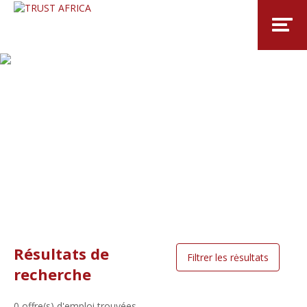
Résultats de
Cr
Filtrer les rėsultats
d
recherche
M
0
offre(s) d'emploi trouvées