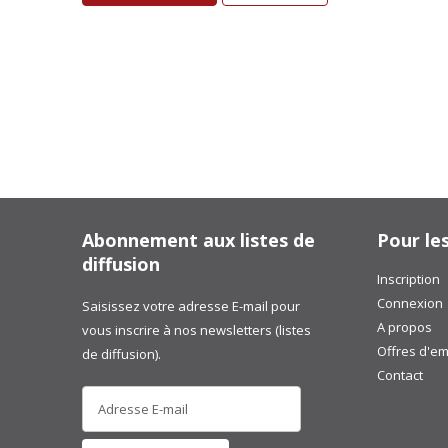
Abonnement aux listes de
Pour le
diffusion
Inscription
Connexion
Saisissez votre adresse E-mail pour
A propos
vous inscrire à nos newsletters (listes
Offres d'em
de diffusion).
Contact